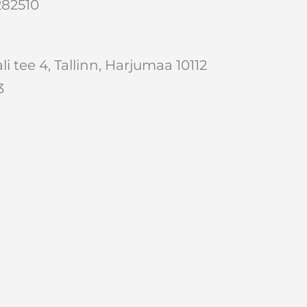
5282510
i tee 4, Tallinn, Harjumaa 10112
3