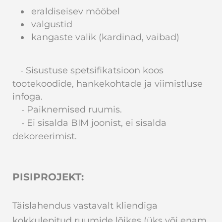
eraldiseisev mööbel
valgustid
kangaste valik (kardinad, vaibad)
Sisustuse spetsifikatsioon koos
-
tootekoodide, hankekohtade ja viimistluse
infoga.
Paiknemised ruumis.
-
Ei sisalda BIM joonist, ei sisalda
-
dekoreerimist.
PISIPROJEKT:
Täislahendus vastavalt kliendiga
kokkulepitud ruumide lõikes (üks või enam