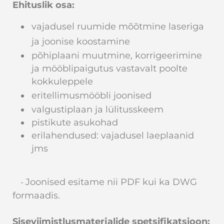
Ehituslik osa:
vajadusel ruumide mõõtmine laseriga
ja joonise koostamine
põhiplaani muutmine, korrigeerimine
ja mööblipaigutus vastavalt poolte
kokkuleppele
eritellim
usmööbli joonised
valgustiplaan ja lülitusskeem
pistikute asukohad
erilahendused: vajadusel laeplaanid
jms
Joonised esitame nii PDF kui ka DWG
-
formaadis.
Siseviimistlusmaterjalide spetsifikatsioon: