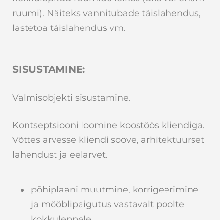
ruumi).
Näiteks vannitubade täislahendus,
lastetoa täislahendus vm.
SISUSTAMINE:
Valmisobjekti sisustamine.
Kontseptsiooni loomine koostöös kliendiga.
Võttes arvesse kliendi soove, arhitektuurset
lahendust ja eelarvet.
põhiplaani muutmine, korrigeerimine
ja mööblipaigutus vastavalt poolte
kokkuleppele