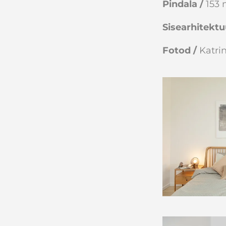
Pindala /
153
Sisearhitektu
Fotod /
Katri