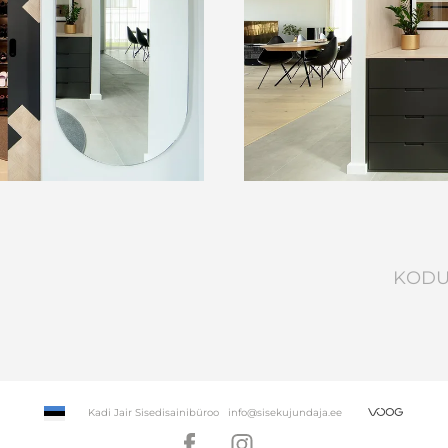
KODU
Kadi Jair Sisedisainibüroo info@sisekujundaja.ee