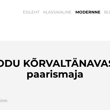
ESILEHT
KLASSIKALINE
MODERNNE
B
ODU KÕRVALTÄNAVAS
paarismaja
linn