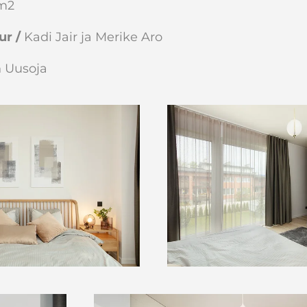
 m2
ur /
Kadi Jair ja Merike Aro
n Uusoja