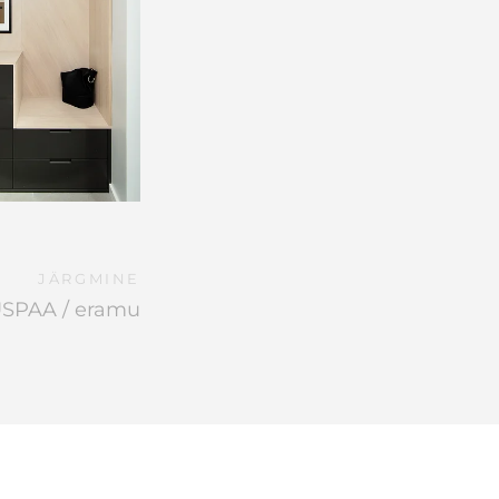
JÄRGMINE
SPAA / eramu