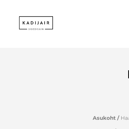
Asukoht /
Ha