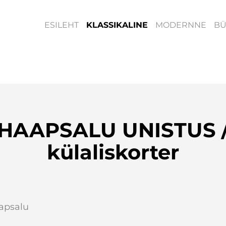
ESILEHT
KLASSIKALINE
MODERNNE
B
HAAPSALU UNISTUS 
külaliskorter
apsalu