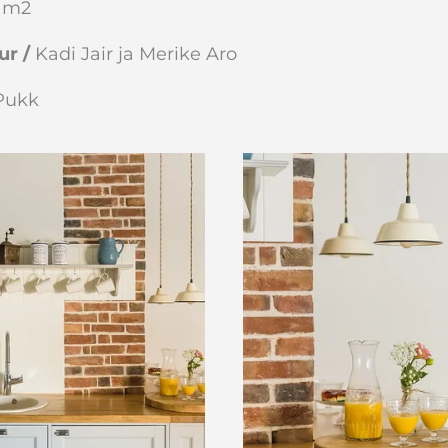
5 m2
ur /
Kadi Jair ja Merike Aro
Pukk